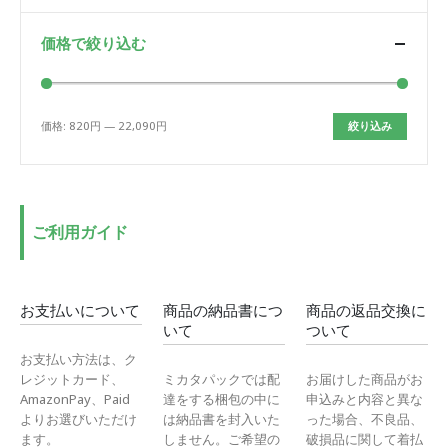
価格で絞り込む
価格:
820円
—
22,090円
絞り込み
最
最
低
高
価
価
格
格
ご利用ガイド
お支払いについて
商品の納品書につ
商品の返品交換に
いて
ついて
お支払い方法は、ク
レジットカード、
ミカタパックでは配
お届けした商品がお
AmazonPay、Paid
達をする梱包の中に
申込みと内容と異な
よりお選びいただけ
は納品書を封入いた
った場合、不良品、
ます。
しません。ご希望の
破損品に関して着払