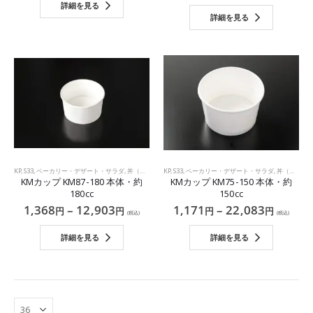
詳細を見る
詳細を見る
KP
,
S33
,
ベーカリー・デザート・サラダ
,
丼（紙製品）
KP
,
S33
,
ベーカリー・デザート・サラダ
,
丼（紙製品）
KMカップ KM87-180 本体・約
KMカップ KM75-150 本体・約
180cc
150cc
1,368
–
12,903
1,171
–
22,083
円
円
円
円
(税込)
(税込)
詳細を見る
詳細を見る