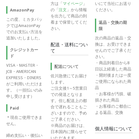
方は「
マイページ
」
いにて当社にお送り
の「
注文
」から情報
ください。
AmazonPay
を出力して商品の到
この度、ミカタパッ
着まで保管してくだ
返品・交換の期
クではAmazonPay
さい。
限
でのお支払い方法を
追加いたしました。
次の商品の返品・交
換は、お受けできま
配送・送料につい
クレジットカー
せんのでご了承くだ
て
ド
さい。
・商品到着日から8
VISA・MASTER・
配送について
日以上経過した商品
JCB・AMERICAN
・開封後または一度
佐川急便にてお届け
EXPRESS・DINERS
ご使用になられた商
します。
がご利用いただけま
品
ご注文後1～5営業日
す。（一括払いのみ
・お客様が汚損、破
での発送となりま
申し受けます）
損された商品
す。但し配送上の都
・お客様のご都合に
合で遅れることもご
Paid
よる返品、交換
ざいますので、予め
＊現在ご使用できま
ご了承ください。
せん。
※商品のお届けは、
個人情報について
日本国内に限らせて
締め支払い・後払い
いただきます。