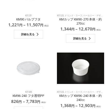
KP
,
S31
KP
,
S25
,
ドリンク・スープ
,
ベーカリー・デザート・サラダ
KM90 パルプフタ
KMカップ KM90-270 本体・約
270cc
1,221
–
11,507
円
円
(税込)
1,344
–
12,670
円
円
(税込)
詳細を見る
詳細を見る
KP
,
S08
KP
,
S33
,
ドリンク・スープ
,
ベーカリー・デザート・サラダ
KM96-240 フタ透明PP
KMカップ KM96-240 本体・約
240cc
826
–
7,783
円
円
(税込)
1,368
–
12,903
円
円
(税込)