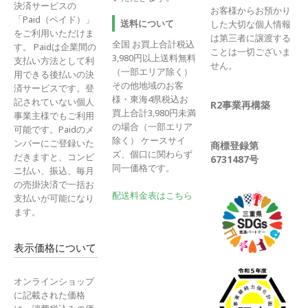
決済サービスの
お客様からお預かり
「Paid（ペイド）」
送料について
した大切な個人情報
をご利用いただけま
は第三者に譲渡する
全国 お買上合計税込
す。 Paidは企業間の
ことは一切ございま
3,980円以上送料無料
支払い方法として利
せん。
（一部エリア除く）
用できる後払いの決
その他地域のお客
済サービスです。登
様・東海4県税込お
記されていない個人
R2事業再構築
買上合計3,980円未満
事業主様でもご利用
の場合（一部エリア
可能です。Paidのメ
除く） ケースサイ
ンバーにご登録いた
商標登録第
ズ、個口に関わらず
だきますと、コンビ
6731487号
同一価格です。
ニ払い、振込、毎月
の売掛決済で一括お
配送料金表はこちら
支払いが可能になり
ます。
表示価格について
オンラインショップ
に記載された価格