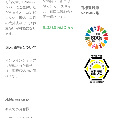
の場合（一部エリア
可能です。Paidのメ
除く） ケースサイ
ンバーにご登録いた
商標登録第
ズ、個口に関わらず
だきますと、コンビ
6731487号
同一価格です。
ニ払い、振込、毎月
の売掛決済で一括お
配送料金表はこちら
支払いが可能になり
ます。
表示価格について
オンラインショップ
に記載された価格
は、消費税込みの価
格です。
地球のMIKATA
初めてのお客様