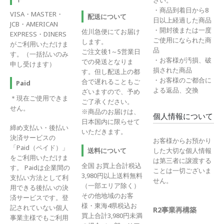
さい。
・商品到着日から8
VISA・MASTER・
配送について
日以上経過した商品
JCB・AMERICAN
・開封後または一度
佐川急便にてお届け
EXPRESS・DINERS
ご使用になられた商
します。
がご利用いただけま
品
ご注文後1～5営業日
す。（一括払いのみ
・お客様が汚損、破
での発送となりま
申し受けます）
損された商品
す。但し配送上の都
・お客様のご都合に
合で遅れることもご
Paid
よる返品、交換
ざいますので、予め
＊現在ご使用できま
ご了承ください。
せん。
※商品のお届けは、
個人情報について
日本国内に限らせて
締め支払い・後払い
いただきます。
決済サービスの
お客様からお預かり
「Paid（ペイド）」
送料について
した大切な個人情報
をご利用いただけま
は第三者に譲渡する
全国 お買上合計税込
す。 Paidは企業間の
ことは一切ございま
3,980円以上送料無料
支払い方法として利
せん。
（一部エリア除く）
用できる後払いの決
その他地域のお客
済サービスです。登
様・東海4県税込お
記されていない個人
R2事業再構築
買上合計3,980円未満
事業主様でもご利用