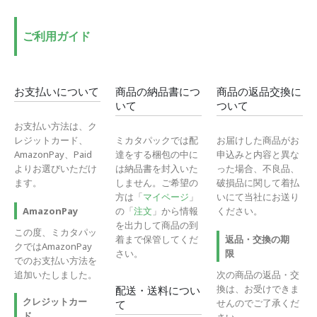
格
格
ご利用ガイド
お支払いについて
商品の納品書につ
商品の返品交換に
いて
ついて
お支払い方法は、ク
レジットカード、
ミカタパックでは配
お届けした商品がお
AmazonPay、Paid
達をする梱包の中に
申込みと内容と異な
よりお選びいただけ
は納品書を封入いた
った場合、不良品、
ます。
しません。ご希望の
破損品に関して着払
方は「
マイページ
」
いにて当社にお送り
の「
注文
」から情報
ください。
AmazonPay
を出力して商品の到
この度、ミカタパッ
着まで保管してくだ
返品・交換の期
クではAmazonPay
さい。
限
でのお支払い方法を
追加いたしました。
次の商品の返品・交
換は、お受けできま
配送・送料につい
クレジットカー
せんのでご了承くだ
て
ド