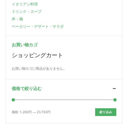
イタリアン料理
ドリンク・スープ
丼・麺
ベーカリー・デザート・サラダ
お買い物カゴ
ショッピングカート
お買い物カゴに商品がありません。
価格で絞り込む
価格:
1,260円
—
23,760円
絞り込み
最
最
低
高
価
価